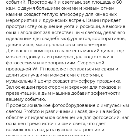
событий. Просторный и светлый, зал площадью 60
кв.м. с двумя большими окнами и живым огнем
камина создаст теплую атмосферу для камерных
мероприятий и дружеских встреч. Камин придает
пространству ощущение уюта и роскоши, а высокие
окна наполняют зал естественным светом, делая его
идеальным для свадебных фуршетов, корпоративов,
девичников, мастер-классов и киновечеров.
Для вашего комфорта в зале есть мягкий диван, где
можно отдохнуть, и гримерка для подготовки к
фотосессиям и мероприятиям. Скоростной
проводной Wi-Fi позволяет оставаться на связи и
делиться лучшими моментами с гостями, а
музыкальный центр создаст атмосферу праздника.
Зал оснащен проектором и экраном для показов и
презентаций, а дым машина добавит эффектности
вашему событию.
Профессиональное фотооборудование с импульсным
светом Profoto и различными насадками на выбор
обеспечит идеальное освещение для фотосессий. Зал
оснащен тремя источниками света, что дает
возможность создать нужное настроение и
подчеркнуть самые важные моменты.