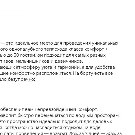
— это идеальное место для проведения уникальных
ого однопалубного теплохода класса комфорт +
ю до 30 гостей, он подходит для самых разных
ативов, мальчишников и девичников.
дающих атмосферу уюта и гармонии, а для удобства
щие комфортно расположиться. На борту есть все
шло безупречно:
а обеспечит вам непревзойденный комфорт.
 позволит быстро перемещаться по водным просторам,
Это пространство идеально подходит для деловых
, когда можно насладиться отдыхом на воде.
 даты проведения — возврат 75%, за 7 дней — 50%, за