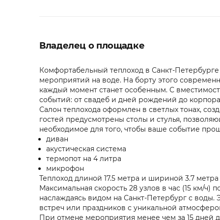
Владелец о площадке
Комфортабельный теплоход в Санкт-Петербурге 
мероприятий на воде. На борту этого современн
каждый момент станет особенным. С вместимость
событий: от свадеб и дней рождений до корпор
Салон теплохода оформлен в светлых тонах, соз
гостей предусмотрены столы и стулья, позволяю
необходимое для того, чтобы ваше событие про
диван
акустическая система
термопот на 4 литра
микрофон
Теплоход длиной 17.5 метра и шириной 3.7 метр
Максимальная скорость 28 узлов в час (15 км/ч)
наслаждаясь видом на Санкт-Петербург с воды. 
встреч или праздников с уникальной атмосферой
При отмене мероприятия менее чем за 15 дней до