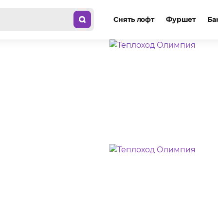
Снять лофт
Фуршет
Ба