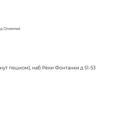
од Олимпия
нут пешком), наб Реки Фонтанки д 51-53