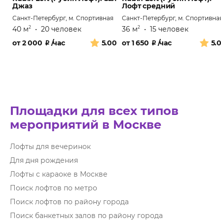
Джаз
Лофт средний
Санкт-Петербург, м. Спортивная
Санкт-Петербург, м. Спортивна
40 м
•
20 человек
36 м
•
15 человек
2
2
от
2 000
₽
/час
5.00
от
1 650
₽
/час
5.
Площадки для всех типов
мероприятий в Москве
Лофты для вечеринок
Для дня рождения
Лофты с караоке в Москве
Поиск лофтов по метро
Поиск лофтов по району города
Поиск банкетных залов по району города