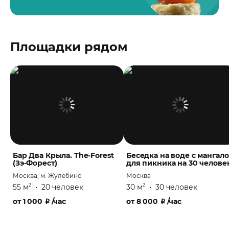
Площадки рядом
Бар Два Крыла. The-Forest
Беседка на воде с мангал
(Зэ-Форест)
для пикника на 30 челове
Москва, м. Жулебино
Москва
55 м
•
20 человек
30 м
•
30 человек
2
2
от
1 000
₽
/час
от
8 000
₽
/час