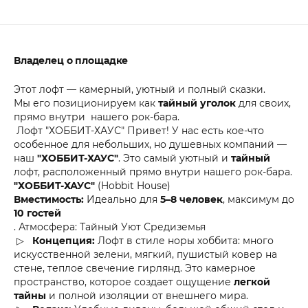
Владелец о площадке
Этот лофт — камерный, уютный и полный сказки.
Мы его позиционируем как
тайный уголок
для своих,
прямо внутри нашего рок-бара.
Лофт "ХОББИТ-ХАУС" Привет! У нас есть кое-что
особенное для небольших, но душевных компаний —
наш
"ХОББИТ-ХАУС"
. Это самый уютный и
тайный
лофт, расположенный прямо внутри нашего рок-бара.
"ХОББИТ-ХАУС"
(Hobbit House)
Вместимость:
Идеально для
5–8 человек
, максимум до
10 гостей
. Атмосфера: Тайный Уют Средиземья
▷
Концепция:
Лофт в стиле норы хоббита: много
искусственной зелени, мягкий, пушистый ковер на
стене, теплое свечение гирлянд. Это камерное
пространство, которое создает ощущение
легкой
тайны
и полной изоляции от внешнего мира.