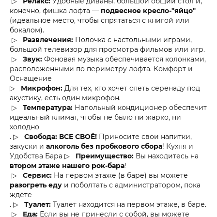
▷
Релакс:
Удобные диваны, большой общий стол и,
конечно, фишка лофта —
подвесное кресло-"яйцо"
(идеальное место, чтобы спрятаться с книгой или
бокалом).
▷
Развлечения:
Полочка с настольными играми,
большой телевизор для просмотра фильмов или игр.
▷
Звук:
Фоновая музыка обеспечивается колонками,
расположенными по периметру лофта. Комфорт и
Оснащение
▷
Микрофон:
Для тех, кто хочет спеть серенаду под
акустику, есть один микрофон.
▷
Температура:
Напольный кондиционер обеспечит
идеальный климат, чтобы не было ни жарко, ни
холодно
. ▷
Свобода:
ВСЕ СВОЁ!
Приносите свои напитки,
закуски и
алкоголь без пробкового сбора
! Кухня и
Удобства Бара ▷
Преимущество:
Вы находитесь на
втором этаже нашего рок-бара
!
▷
Сервис:
На первом этаже (в баре) вы можете
разогреть еду
и поболтать с администратором, пока
ждёте
. ▷
Туалет:
Туалет находится на первом этаже, в баре.
▷
Еда:
Если вы не принесли с собой, вы можете