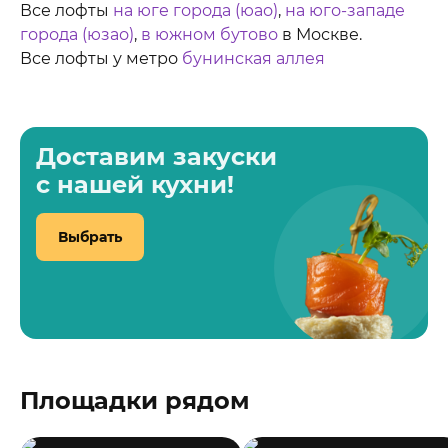
Все лофты
на юге города (юао)
,
на юго-западе
города (юзао)
,
в южном бутово
в Москве.
Все лофты у метро
бунинская аллея
Доставим закуски
с нашей кухни!
Выбрать
Площадки рядом