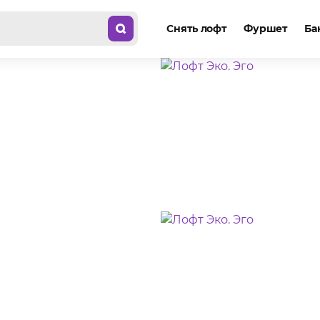
Снять лофт
Фуршет
Ба