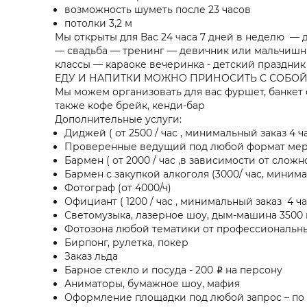
возможность шуметь после 23 часов
потолки 3,2 м
Мы открыты для Вас 24 часа 7 дней в неделю 
— свадьба — тренинг — девичник или мальчишн
классы — караоке вечеринка - детский праздник
ЕДУ И НАПИТКИ МОЖНО ПРИНОСИТЬ С СОБОЙ
Мы можем организовать для вас фуршет, банкет
также кофе брейк, кенди-бар
Дополнительные услуги:
Диджей ( от 2500 / час , минимальный заказ 4 ча
Проверенные ведущий под любой формат мероп
Бармен ( от 2000 / час ,в зависимости от слож
Бармен с закупкой алкоголя (3000/ час, минима
Фотограф (от 4000/ч)
Официант ( 1200 / час , минимальный заказ 4 ча
Светомузыка, лазерное шоу, дым-машина 3500
Фотозона любой тематики от профессиональн
Бирпонг, рулетка, покер
Заказ льда
Барное стекло и посуда - 200 ₽ на персону
Аниматоры, бумажное шоу, мафия
Оформление площадки под любой запрос – по