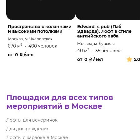
Пространство с колоннами
Edward`s pub (Паб
и высокими потолками
Эдварда). Лофт в стиле
английского паба
Москва, м. Чкаловская
Москва, м. Курская
670 м
•
400 человек
2
40 м
•
35 человек
2
от
0
₽
/чел
от
0
₽
/чел
5.
Площадки для всех типов
мероприятий в Москве
Лофты для вечеринок
Для дня рождения
Лофты с караоке в Москве