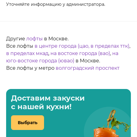
Уточняйте информацию у администратора.
Другие
лофты
в Москве.
Все лофты
в центре города (цао, в пределах ттк)
,
в пределах мкад
,
на востоке города (вао)
,
на
юго-востоке города (ювао)
в Москве.
Все лофты у метро
волгоградский проспект
Доставим закуски
с нашей кухни!
Выбрать