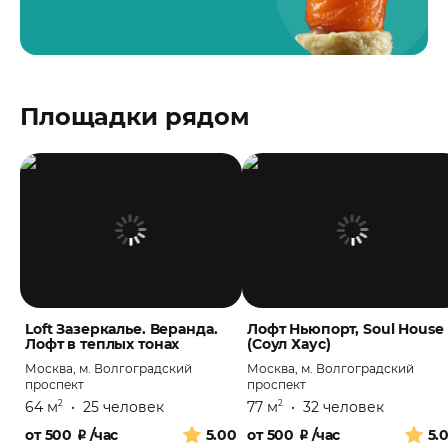
Площадки рядом
Loft Зазеркалье. Веранда.
Лофт Ньюпорт, Soul House
Лофт в теплых тонах
(Соул Хаус)
Москва, м. Волгоградский
Москва, м. Волгоградский
проспект
проспект
64 м
•
25 человек
77 м
•
32 человек
2
2
от
500
₽
/час
5.00
от
500
₽
/час
5.