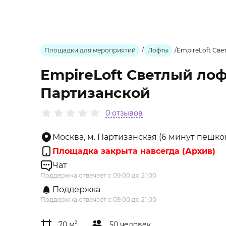
Площадки для мероприятий
/
Лофты
/
EmpireLoft Све
EmpireLoft Светлый лоф
Партизанской
0 отзывов
Москва, м. Партизанская (6 минут пешк
Площадка закрыта навсегда (Архив)
Чат
Поддержка отвечает с 09:00 до 21:00
Поддержка
Поддержка отвечает с 09:00 до 21:00
70 м
2
50 человек