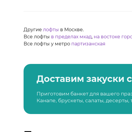
Другие
лофты
в Москве.
Все лофты
в пределах мкад
,
на востоке горо
Все лофты у метро
партизанская
Доставим закуски с
Приготовим банкет для вашего пра
Канапе, брускеты, салаты, десерты,