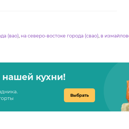
да (вао)
,
на северо-востоке города (свао)
,
в измайлов
 нашей кухни!
здника.
Выбрать
 торты