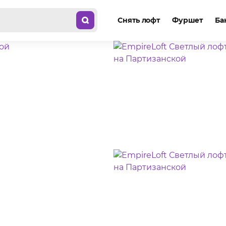
Снять лофт
Фуршет
Ба