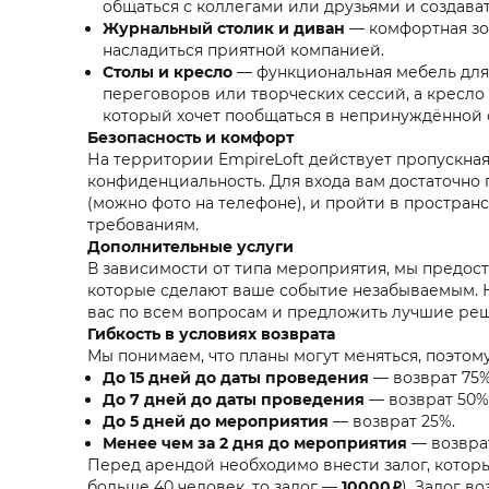
общаться с коллегами или друзьями и создава
Журнальный столик и диван
— комфортная зон
насладиться приятной компанией.
Столы и кресло
— функциональная мебель для 
переговоров или творческих сессий, а кресло 
который хочет пообщаться в непринуждённой 
Безопасность и комфорт
На территории EmpireLoft действует пропускная
конфиденциальность. Для входа вам достаточно
(можно фото на телефоне), и пройти в простра
требованиям.
Дополнительные услуги
В зависимости от типа мероприятия, мы предос
которые сделают ваше событие незабываемым. 
вас по всем вопросам и предложить лучшие ре
Гибкость в условиях возврата
Мы понимаем, что планы могут меняться, поэтом
До 15 дней до даты проведения
— возврат 75%
До 7 дней до даты проведения
— возврат 50%
До 5 дней до мероприятия
— возврат 25%.
Менее чем за 2 дня до мероприятия
— возврат
Перед арендой необходимо внести залог, котор
больше 40 человек, то залог —
10000₽
). Залог 