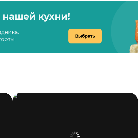
 нашей кухни!
здника.
Выбрать
 торты