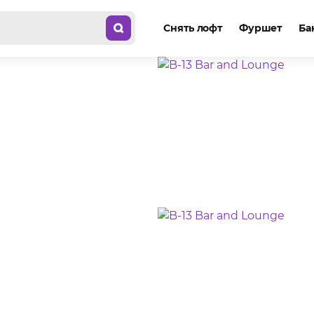
Снять лофт
Фуршет
Ба