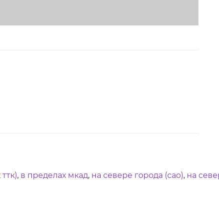
 ттк)
,
в пределах мкад
,
на севере города (сао)
,
на севе