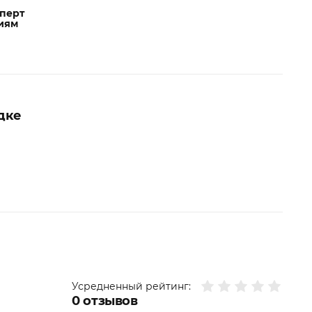
сперт
иям
дке
Усредненный рейтинг:
0
отзывов