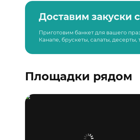
Доставим закуски с
Приготовим банкет для вашего пра
Канапе, брускеты, салаты, десерты,
Площадки рядом