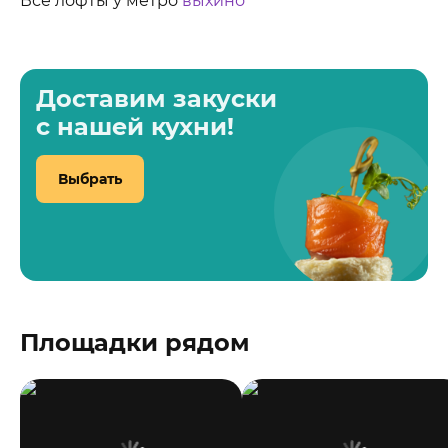
Все лофты у метро
выхино
Доставим закуски
с нашей кухни!
Выбрать
Площадки рядом