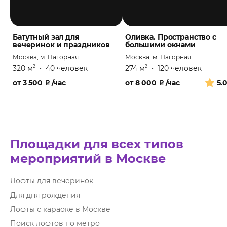
Батутный зал для
Оливка. Пространство с
вечеринок и праздников
большими окнами
Москва, м. Нагорная
Москва, м. Нагорная
320 м
•
40 человек
274 м
•
120 человек
2
2
от
3 500
₽
/час
от
8 000
₽
/час
5.
Площадки для всех типов
мероприятий в Москве
Лофты для вечеринок
Для дня рождения
Лофты с караоке в Москве
Поиск лофтов по метро