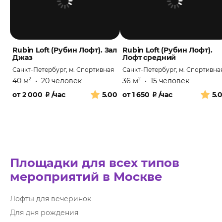
Rubin Loft (Рубин Лофт). Зал
Rubin Loft (Рубин Лофт).
Джаз
Лофт средний
Санкт-Петербург, м. Спортивная
Санкт-Петербург, м. Спортивна
40 м
•
20 человек
36 м
•
15 человек
2
2
от
2 000
₽
/час
5.00
от
1 650
₽
/час
5.
Площадки для всех типов
мероприятий в Москве
Лофты для вечеринок
Для дня рождения