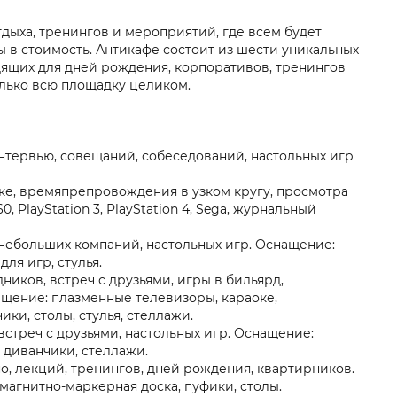
тдыха, тренингов и мероприятий, где всем будет
ы в стоимость. Антикафе состоит из шести уникальных
дящих для дней рождения, корпоративов, тренингов
олько всю площадку целиком.
 интервью, совещаний, собеседований, настольных игр
авке, времяпрепровождения в узком кругу, просмотра
 PlayStation 3, PlayStation 4, Sega, журнальный
в, небольших компаний, настольных игр. Оснащение:
ля игр, стулья.
ников, встреч с друзьями, игры в бильярд,
ащение: плазменные телевизоры, караоке,
ки, столы, стулья, стеллажи.
, встреч с друзьями, настольных игр. Оснащение:
, диванчики, стеллажи.
но, лекций, тренингов, дней рождения, квартирников.
магнитно-маркерная доска, пуфики, столы.