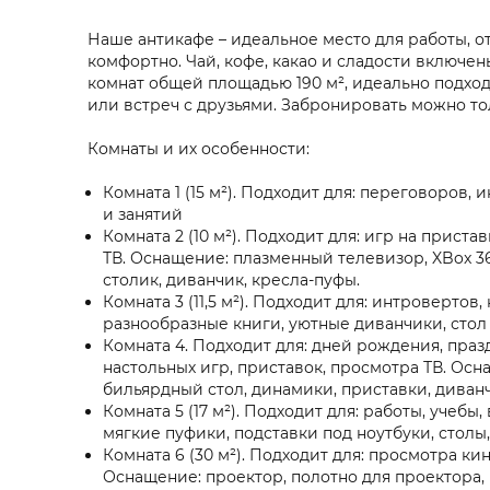
Наше антикафе – идеальное место для работы, о
комфортно. Чай, кофе, какао и сладости включен
комнат общей площадью 190 м², идеально подхо
или встреч с друзьями. Забронировать можно т
Комнаты и их особенности:
Комната 1 (15 м²). Подходит для: переговоров,
и занятий
Комната 2 (10 м²). Подходит для: игр на прист
ТВ. Оснащение: плазменный телевизор, XBox 360,
столик, диванчик, кресла-пуфы.
Комната 3 (11,5 м²). Подходит для: интроверто
разнообразные книги, уютные диванчики, стол д
Комната 4. Подходит для: дней рождения, празд
настольных игр, приставок, просмотра ТВ. Осн
бильярдный стол, динамики, приставки, диванчи
Комната 5 (17 м²). Подходит для: работы, учебы
мягкие пуфики, подставки под ноутбуки, столы
Комната 6 (30 м²). Подходит для: просмотра ки
Оснащение: проектор, полотно для проектора, 