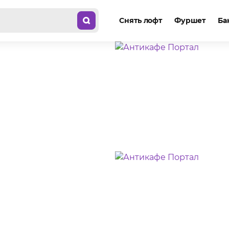
Снять лофт
Фуршет
Ба