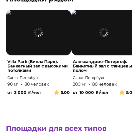
Villa Park (Вилла Парк).
Александрия–Петергоф.
Банкетный зал с высокими
Банкетный зал с глянцев
потолками
полом
Санкт-Петербург
Санкт-Петербург
90 м
•
80 человек
200 м
•
80 человек
2
2
от
3 000
₽
/чел
5.00
от
10 000
₽
/чел
5.
Площадки для всех типов