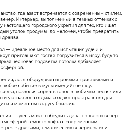
нство, где азарт встречается с современным стилем,
 вечер. Интерьер, выполненный в темных оттенках с
 настоящего городского укрытия для тех, кто ищет
ждый уголок продуман до мелочей, чтобы превратить
 драйва.
ол — идеальное место для испытания удачи и
круг приглашают гостей погрузиться в игру, будь то
ркая неоновая подсветка потолка добавляет
мосферной.
ечения, лофт оборудован игровыми приставками и
 любое событие в мультимедийное шоу.
еселья, позволяя сорвать голос в любимых песнях или
н и уютная зона отдыха создают пространство для
иться моментом в кругу близких.
бщения — здесь можно обсудить дела, провести вечер
 атмосферой темного лофта с современным
встреч с друзьями, тематических вечеринок или
.