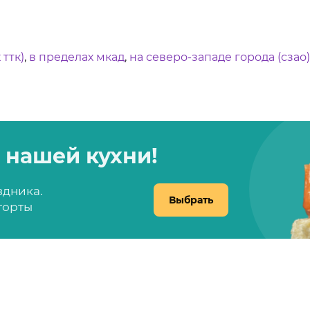
 ттк)
,
в пределах мкад
,
на северо-западе города (сзао)
 нашей кухни!
здника.
Выбрать
 торты