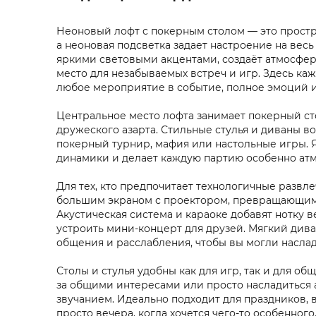
Неоновый лофт с покерным столом — это простра
а неоновая подсветка задает настроение на весь
яркими световыми акцентами, создаёт атмосферу
место для незабываемых встреч и игр. Здесь ка
любое мероприятие в событие, полное эмоций и
Центральное место лофта занимает покерный ст
дружеского азарта. Стильные стулья и диваны во
покерный турнир, мафия или настольные игры. Я
динамики и делает каждую партию особенно ат
Для тех, кто предпочитает технологичные развл
большим экраном с проектором, превращающим
Акустическая система и караоке добавят нотку в
устроить мини-концерт для друзей. Мягкий дива
общения и расслабления, чтобы вы могли наслад
Столы и стулья удобны как для игр, так и для о
за общими интересами или просто насладиться
звучанием. Идеально подходит для праздников, 
просто вечера, когда хочется чего-то особенного