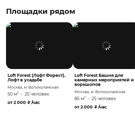
Площадки рядом
Loft Forest (Лофт Форест).
Loft Forest Башня для
Лофт в усадьбе
камерных мероприятий и
воркшопов
Москва, м. Волоколамская
Москва, м. Волоколамская
50 м
•
25 человек
2
85 м
•
25 человек
2
от
2 000
₽
/час
от
2 000
₽
/час