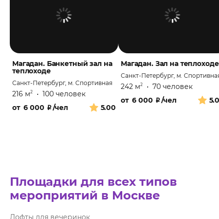
Магадан. Банкетный зал на
Магадан. Зал на теплоходе
теплоходе
Санкт-Петербург, м. Спортивна
Санкт-Петербург, м. Спортивная
242 м
•
70 человек
2
216 м
•
100 человек
2
от
6 000
₽
/чел
5.
от
6 000
₽
/чел
5.00
Площадки для всех типов
мероприятий в Москве
Лофты для вечеринок