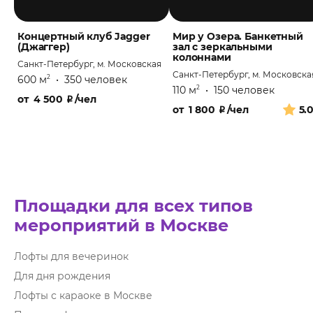
Концертный клуб Jagger
Мир у Озера. Банкетный
(Джаггер)
зал с зеркальными
колоннами
Санкт-Петербург, м. Московская
Санкт-Петербург, м. Московска
600 м
•
350 человек
2
110 м
•
150 человек
2
от
4 500
₽
/чел
от
1 800
₽
/чел
5.
Площадки для всех типов
мероприятий в Москве
Лофты для вечеринок
Для дня рождения
Лофты с караоке в Москве