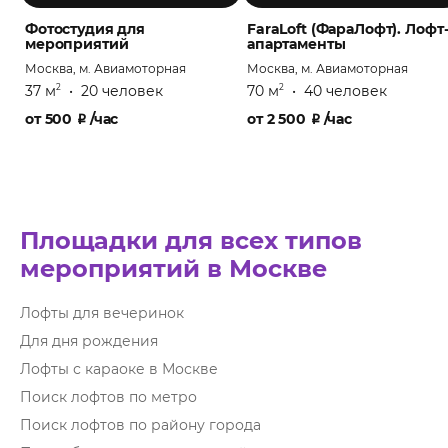
Фотостудия для
FaraLoft (ФараЛофт). Лофт
мероприятий
апартаменты
Москва, м. Авиамоторная
Москва, м. Авиамоторная
37 м
•
20 человек
70 м
•
40 человек
2
2
от
500
₽
/час
от
2 500
₽
/час
Площадки для всех типов
мероприятий в Москве
Лофты для вечеринок
Для дня рождения
Лофты с караоке в Москве
Поиск лофтов по метро
Поиск лофтов по району города