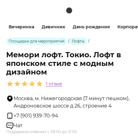
Вечеринка
Девичник
День рождения
Корпора
Площадки для мероприятий
/
Лофты
/
Мемори лофт. Токио. Лофт в
японском стиле с модным
дизайном
1 отзыв
Москва, м. Нижегородская (7 минут пешком),
Андроновское шоссе д 26, строение 4
+7 (901) 939-70-94
Чат
Поддержка отвечает с 09:00 до 21:00