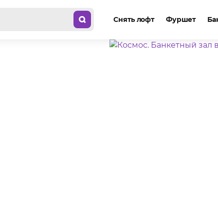
Снять лофт
Фуршет
Ба