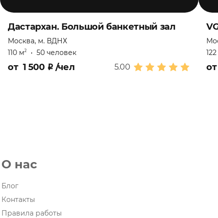
Дастархан. Большой банкетный зал
VG
Москва, м. ВДНХ
Мо
110 м
•
50 человек
122
2
от
1 500
₽
/чел
о
5.00
О нас
Блог
Контакты
Правила работы