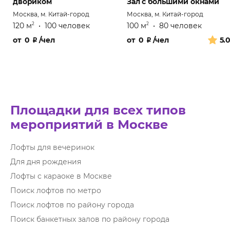
двориком
Зал с большими окнами
Москва, м. Китай-город
Москва, м. Китай-город
120 м
•
100 человек
100 м
•
80 человек
2
2
от
0
₽
/чел
от
0
₽
/чел
5.
Площадки для всех типов
мероприятий в Москве
Лофты для вечеринок
Для дня рождения
Лофты с караоке в Москве
Поиск лофтов по метро
Поиск лофтов по району города
Поиск банкетных залов по району города