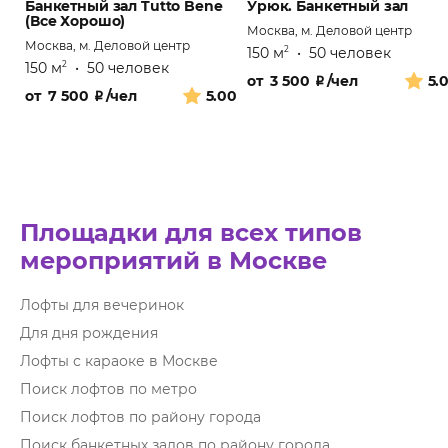
Банкетный зал Tutto Bene
Урюк. Банкетный зал
(Все Хорошо)
Москва, м. Деловой центр
Москва, м. Деловой центр
150 м
•
50 человек
2
150 м
•
50 человек
2
от
3 500
₽
/чел
5.
от
7 500
₽
/чел
5.00
Площадки для всех типов
мероприятий в Москве
Лофты для вечеринок
Для дня рождения
Лофты с караоке в Москве
Поиск лофтов по метро
Поиск лофтов по району города
Поиск банкетных залов по району города