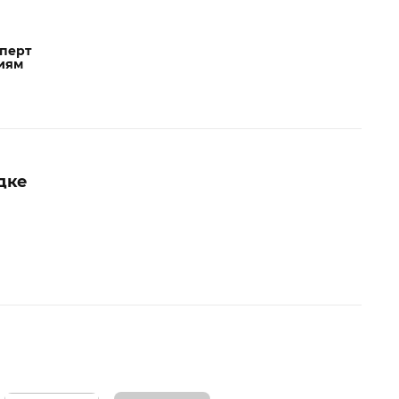
сперт
иям
дке