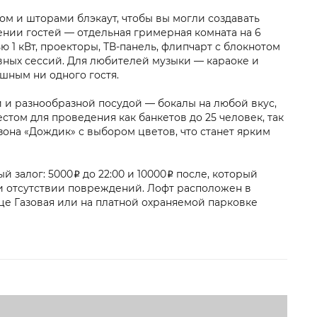
м и шторами блэкаут, чтобы вы могли создавать
нии гостей — отдельная гримерная комната на 6
ю 1 кВт, проекторы, ТВ-панель, флипчарт с блокнотом
вных сессий. Для любителей музыки — караоке и
шным ни одного гостя.
 и разнообразной посудой — бокалы на любой вкус,
том для проведения как банкетов до 25 человек, так
озона «Дождик» с выбором цветов, что станет ярким
 залог: 5000₽ до 22:00 и 10000₽ после, который
и отсутствии повреждений. Лофт расположен в
це Газовая или на платной охраняемой парковке