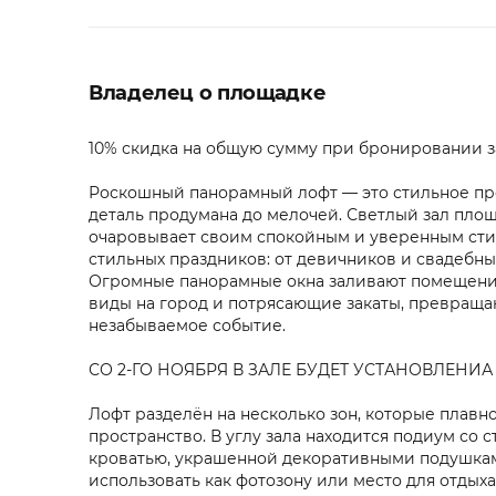
Владелец о площадке
10% скидка на общую сумму при бронировании з
Роскошный панорамный лофт — это стильное про
деталь продумана до мелочей. Светлый зал пло
очаровывает своим спокойным и уверенным стил
стильных праздников: от девичников и свадебн
Огромные панорамные окна заливают помещение
виды на город и потрясающие закаты, превра
незабываемое событие.
СО 2-ГО НОЯБРЯ В ЗАЛЕ БУДЕТ УСТАНОВЛЕН
Лофт разделён на несколько зон, которые плавно
пространство. В углу зала находится подиум со 
кроватью, украшенной декоративными подушкам
использовать как фотозону или место для отдыха