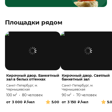
Площадки рядом
Кирочный двор. Банкетный
Кирочный двор. Светлый
зал в белых оттенках
банкетный зал
Санкт-Петербург, м.
Санкт-Петербург, м.
Чернышевская
Чернышевская
100 м
•
80 человек
90 м
•
70 человек
2
2
от
3 000
₽
/чел
5.00
от
3 150
₽
/чел
5.