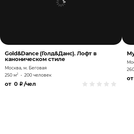
Gold&Dance (Голд&Данс). Лофт в
Му
каноническом стиле
Мос
Москва, м. Беговая
26
250 м
•
200 человек
2
о
от
0
₽
/чел