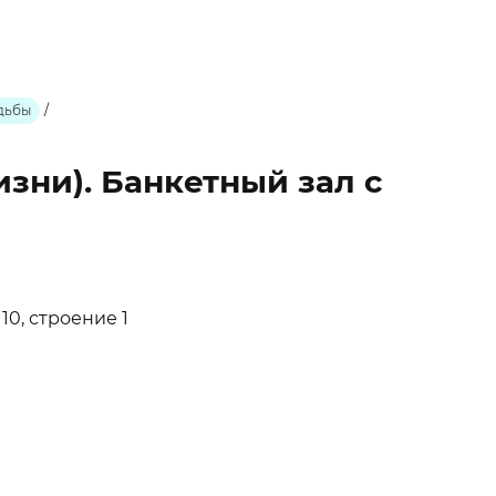
дьбы
/
жизни). Банкетный зал с
 10, строение 1