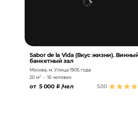
Sabor de la Vida (Вкус жизни). Винны
банкетный зал
Москва, м. Улица 1905 года
20 м
•
16 человек
2
от
5 000
₽
/чел
5.00