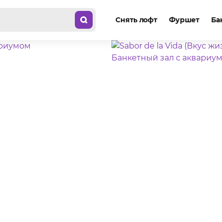
Снять лофт
Фуршет
Ба