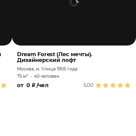
й
Dream Forest (Лес мечты).
Дизайнерский лофт
Москва, м. Улица 1905 года
75 м
•
40 человек
2
от
0
₽
/чел
5.00