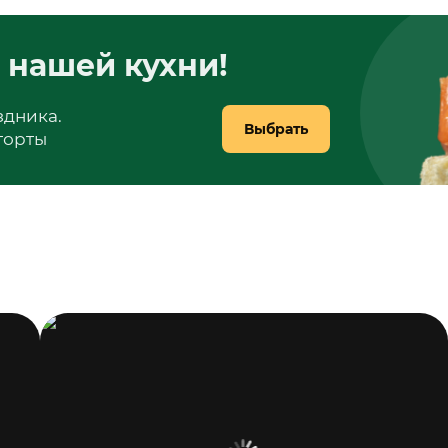
 нашей кухни!
здника.
Выбрать
 торты