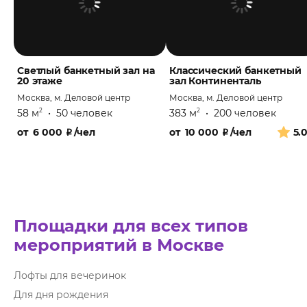
Светлый банкетный зал на
Классический банкетный
20 этаже
зал Континенталь
Москва, м. Деловой центр
Москва, м. Деловой центр
58 м
•
50 человек
383 м
•
200 человек
2
2
от
6 000
₽
/чел
от
10 000
₽
/чел
5.
Площадки для всех типов
мероприятий в Москве
Лофты для вечеринок
Для дня рождения