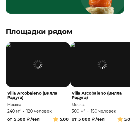
Площадки рядом
Villa Arcobaleno (Вилла
Villa Arcobaleno (Вилла
Радуга)
Радуга)
Москва
Москва
240 м
•
120 человек
300 м
•
150 человек
2
2
от
5 500
₽
/чел
5.00
от
5 000
₽
/чел
5.