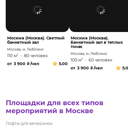
Москwa (Москва). Светлый
Москwa (Москва).
банкетный зал
Банкетный зал в теплых
тонах
Москва, м. Люблино
Москва, м. Люблино
110 м
•
80 человек
2
100 м
•
60 человек
2
от
3 900
₽
/чел
5.00
от
3 900
₽
/чел
5.
Площадки для всех типов
мероприятий в Москве
Лофты для вечеринок