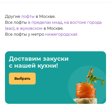
Другие
лофты
в Москве.
Все лофты
в пределах мкад
,
на востоке города
(вао)
,
в жуковском
в Москве.
Все лофты у метро
нижегородская
Доставим закуски
с нашей кухни!
Выбрать