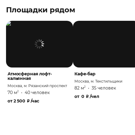
Площадки рядом
Атмосферная лофт-
Кафе-бар
кальянная
Москва, м. Текстильщики
Москва, м. Рязанский проспект
82 м
•
35 человек
2
70 м
•
40 человек
2
от
0
₽
/чел
от
2 500
₽
/час