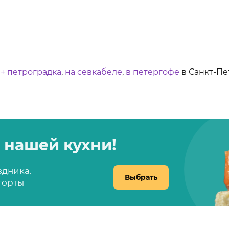
 + петроградка
,
на севкабеле
,
в петергофе
в Санкт-Пе
 нашей кухни!
здника.
Выбрать
 торты