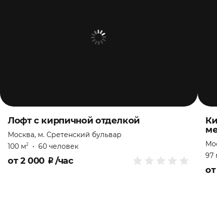
Лофт с кирпичной отделкой
Ки
ме
Москва, м. Сретенский бульвар
Мос
100 м
•
60 человек
2
97 
от
2 000
₽
/час
о