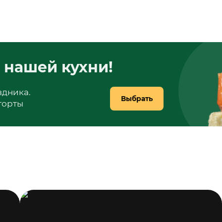
 нашей кухни!
здника.
Выбрать
 торты