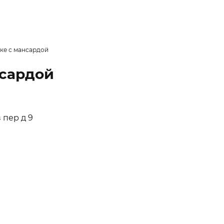
ке с мансардой
нсардой
 пер д 9