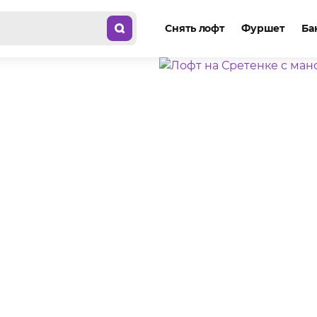
Снять лофт
Фуршет
Ба