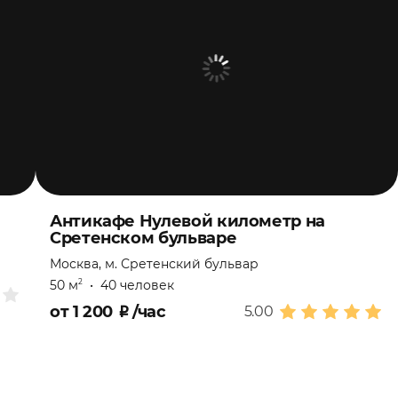
Антикафе Нулевой километр на
Сретенском бульваре
Москва, м. Сретенский бульвар
50 м
•
40 человек
2
от
1 200
₽
/час
5.00