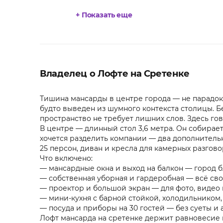
+ Показать еще
Владелец о Лофте на Сретенке
Тишина мансарды в центре города — не парадокс
будто выведен из шумного контекста столицы. Б
пространство не требует лишних слов. Здесь гов
В центре — длинный стол 3,6 метра. Он собирает
хочется разделить компании — два дополнительн
25 персон, диван и кресла для камерных разгово
Что включено:
— мансардные окна и выход на балкон — город б
— собственная уборная и гардеробная — всё сво
— проектор и большой экран — для фото, видео
— мини-кухня с барной стойкой, холодильником
— посуда и приборы на 30 гостей — без суеты и 
Лофт мансарда на сретенке держит равновесие 