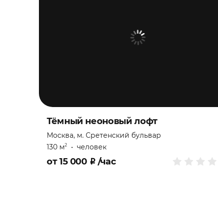
Тёмный неоновый лофт
Москва, м. Сретенский бульвар
130 м
•
человек
2
от
15 000
₽
/час