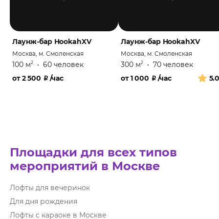
Лаунж-бар HookahXV
Лаунж-бар HookahXV
Москва, м. Смоленская
Москва, м. Смоленская
100 м
•
60 человек
300 м
•
70 человек
2
2
от
2 500
₽
/час
от
1 000
₽
/час
5.
Площадки для всех типов
мероприятий в Москве
Лофты для вечеринок
Для дня рождения
Лофты с караоке в Москве