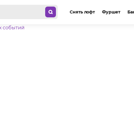
Снять лофт
Фуршет
Ба