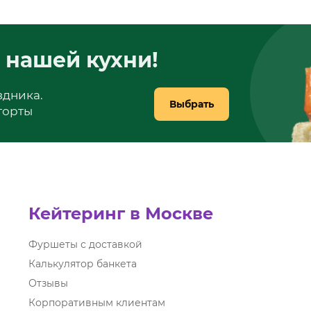
 нашей кухни!
здника.
Выбрать
 торты
Кейтеринг в Москве
Фуршеты с доставкой
Калькулятор банкета
Отзывы
Корпоративным клиентам