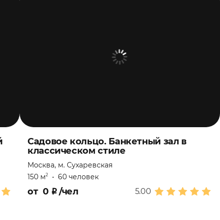
й
Садовое кольцо. Банкетный зал в
классическом стиле
Москва, м. Сухаревская
150 м
•
60 человек
2
от
0
₽
/чел
5.00