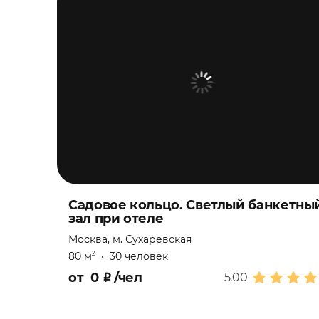
Садовое кольцо. Светлый банкетны
зал при отеле
Москва, м. Сухаревская
80 м
•
30 человек
2
от
0
₽
/чел
5.00