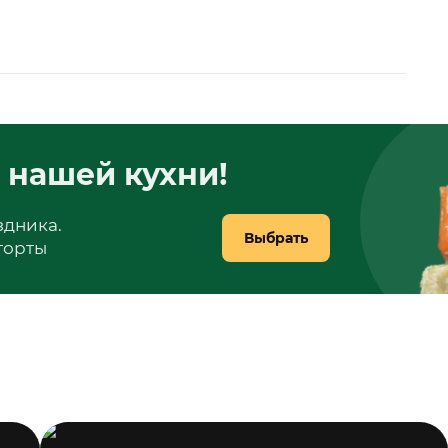
 нашей кухни!
здника.
Выбрать
 торты