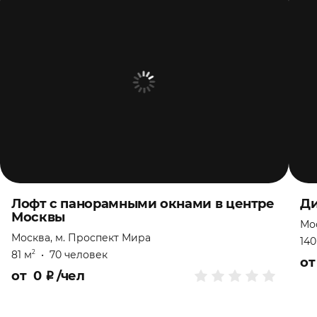
Лофт с панорамными окнами в центре
Ди
Москвы
Мос
Москва, м. Проспект Мира
140
81 м
•
70 человек
2
о
от
0
₽
/чел