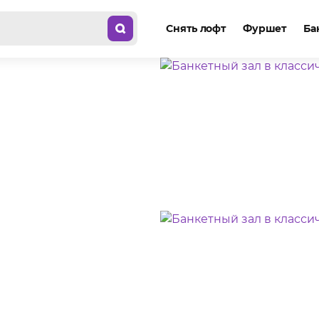
Снять лофт
Фуршет
Ба