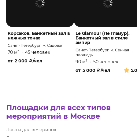
Корсаков. Банкетный зал в
Le Glamour (Ле Гламур).
нежных тонах
Банкетный зал в стиле
ампир
Санкт-Петербург, м. Садовая
Санкт-Петербург, м. Сенная
70 м
•
45 человек
2
площадь
от
2 000
₽
/чел
90 м
•
50 человек
2
от
5 000
₽
/чел
5.
Площадки для всех типов
мероприятий в Москве
Лофты для вечеринок