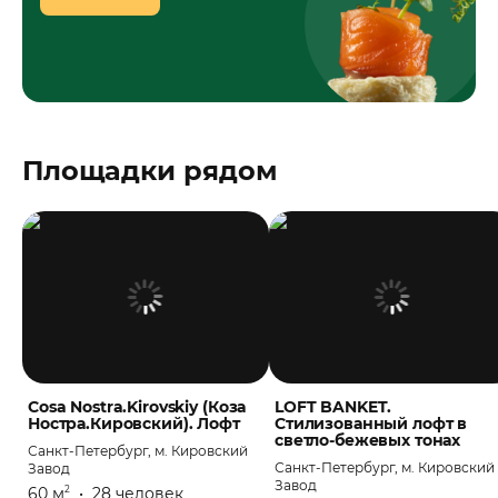
Площадки рядом
Cosa Nostra.Kirovskiy (Коза
LOFT BANKET.
Ностра.Кировский). Лофт
Стилизованный лофт в
светло-бежевых тонах
Санкт-Петербург, м. Кировский
Санкт-Петербург, м. Кировский
Завод
Завод
60 м
•
28 человек
2