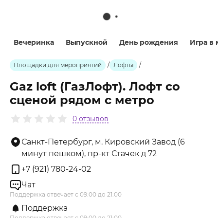
Вечеринка
Выпускной
День рождения
Игра в
Площадки для мероприятий
/
Лофты
/
Gaz loft (ГазЛофт). Лофт со
сценой рядом с метро
0 отзывов
Санкт-Петербург, м. Кировский Завод (6
минут пешком), пр-кт Стачек д 72
+7 (921) 780-24-02
Чат
Поддержка отвечает с 09:00 до 21:00
Поддержка
Поддержка отвечает с 09:00 до 21:00