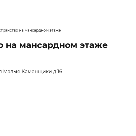
странство на мансардном этаже
о на мансардном этаже
 ул Малые Каменщики д 16