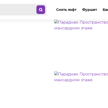
Снять лофт
Фуршет
Ба