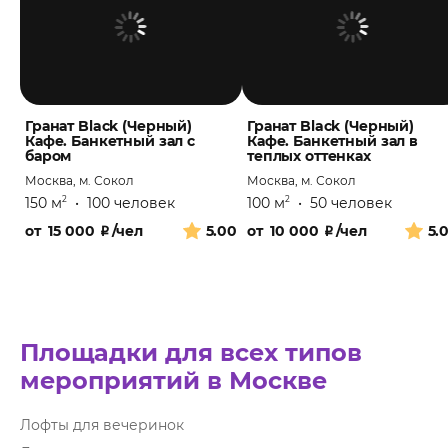
Гранат Black (Черный)
Гранат Black (Черный)
Кафе. Банкетный зал с
Кафе. Банкетный зал в
баром
теплых оттенках
Москва, м. Сокол
Москва, м. Сокол
150 м
•
100 человек
100 м
•
50 человек
2
2
от
15 000
₽
/чел
5.00
от
10 000
₽
/чел
5.
Площадки для всех типов
мероприятий в Москве
Лофты для вечеринок