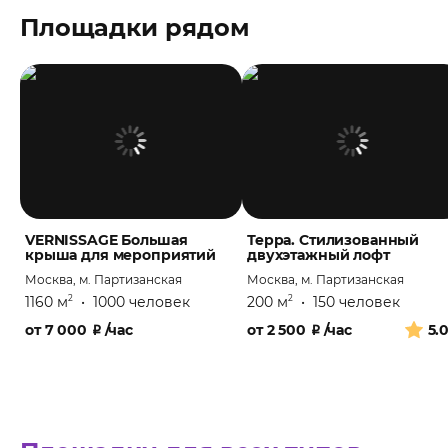
Площадки рядом
VERNISSAGE Большая
Терра. Стилизованный
крыша для мероприятий
двухэтажный лофт
Москва, м. Партизанская
Москва, м. Партизанская
1160 м
•
1000 человек
200 м
•
150 человек
2
2
от
7 000
₽
/час
от
2 500
₽
/час
5.