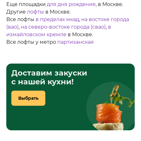
Еще площадки
для дня рождения
, в Москве.
Другие
лофты
в Москве.
Все лофты
в пределах мкад
,
на востоке города
(вао)
,
на северо-востоке города (свао)
,
в
измайловском кремле
в Москве.
Все лофты у метро
партизанская
Доставим закуски
с нашей кухни!
Выбрать