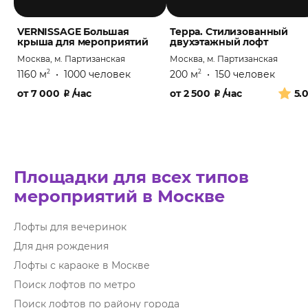
VERNISSAGE Большая
Терра. Стилизованный
крыша для мероприятий
двухэтажный лофт
Москва, м. Партизанская
Москва, м. Партизанская
1160 м
•
1000 человек
200 м
•
150 человек
2
2
от
7 000
₽
/час
от
2 500
₽
/час
5.
Площадки для всех типов
мероприятий в Москве
Лофты для вечеринок
Для дня рождения
Лофты с караоке в Москве
Поиск лофтов по метро
Поиск лофтов по району города