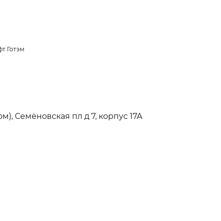
т Готэм
), Семёновская пл д 7, корпус 17А