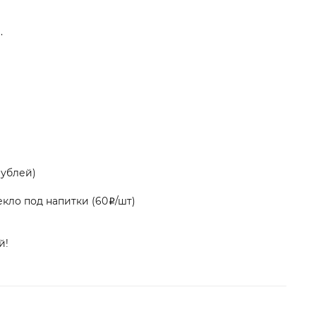
.
рублей)
екло под напитки (60₽/шт)
й!