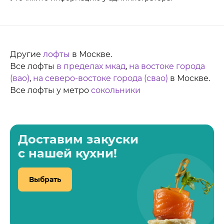
Другие
лофты
в Москве.
Все лофты
в пределах мкад
,
на востоке города
(вао)
,
на северо-востоке города (свао)
в Москве.
Все лофты у метро
сокольники
Доставим закуски
с нашей кухни!
Выбрать