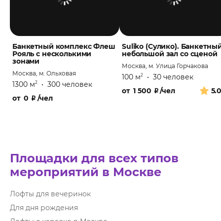
Банкетный комплекс Флеш
Suliko (Сулико). Банкетны
Рояль с несколькими
небольшой зал со сценой
зонами
Москва, м. Улица Горчакова
Москва, м. Ольховая
100 м
•
30 человек
2
1300 м
•
300 человек
2
от
1 500
₽
/чел
5.
от
0
₽
/чел
Площадки для всех типов
мероприятий в Москве
Лофты для вечеринок
Для дня рождения