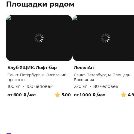
Площадки рядом
Клуб ЯЩИК. Лофт-бар
ЛевелАп
Санкт-Петербург, м. Лиговский
Санкт-Петербург, м. Площадь
проспект
Восстания
100 м
•
100 человек
220 м
•
80 человек
2
2
от
600
₽
/час
5.00
от
1 000
₽
/час
4.