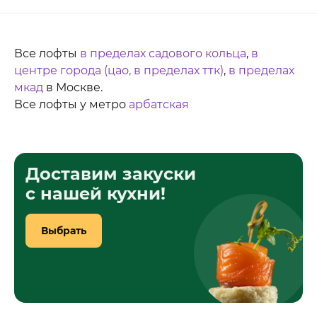
Все лофты
в пределах садового кольца
,
в
центре города (цао, в пределах ттк)
,
в пределах
мкад
в Москве.
Все лофты у метро
арбатская
Доставим закуски
с нашей кухни!
Выбрать