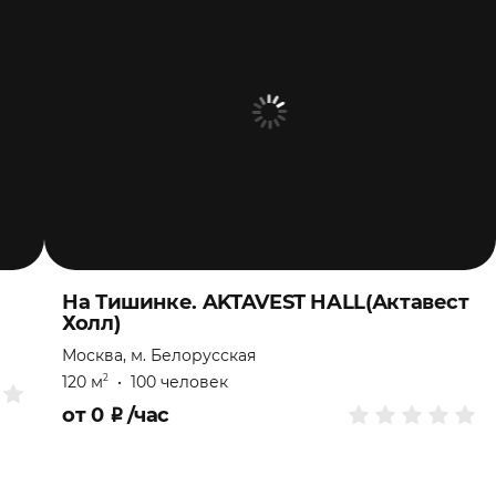
На Тишинке. AKTAVEST HALL(Актавест
Холл)
Москва, м. Белорусская
120 м
•
100 человек
2
от
0
₽
/час