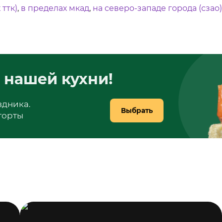
 ттк)
,
в пределах мкад
,
на северо-западе города (сзао)
 нашей кухни!
здника.
Выбрать
 торты