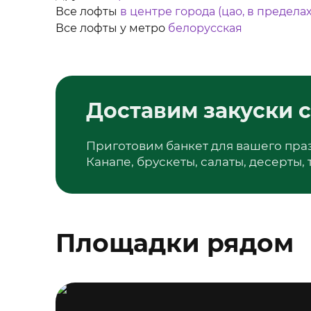
Все лофты
в центре города (цао, в пределах
Все лофты у метро
белорусская
Доставим закуски с
Приготовим банкет для вашего пра
Канапе, брускеты, салаты, десерты,
Площадки рядом