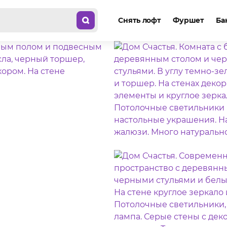
Снять лофт
Фуршет
Ба