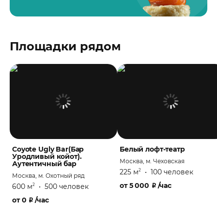
Площадки рядом
Coyote Ugly Bar(Бар
Белый лофт-театр
Уродливый койот).
Москва, м. Чеховская
Аутентичный бар
225 м
•
100 человек
2
Москва, м. Охотный ряд
от
5 000
₽
/час
600 м
•
500 человек
2
от
0
₽
/час