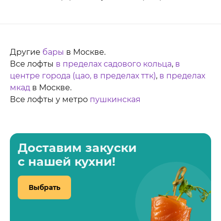
Другие
бары
в Москве.
Все лофты
в пределах садового кольца
,
в
центре города (цао, в пределах ттк)
,
в пределах
мкад
в Москве.
Все лофты у метро
пушкинская
Доставим закуски
с нашей кухни!
Выбрать