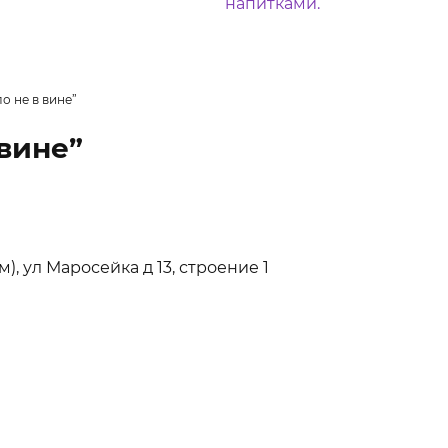
о не в вине”
вине”
), ул Маросейка д 13, строение 1