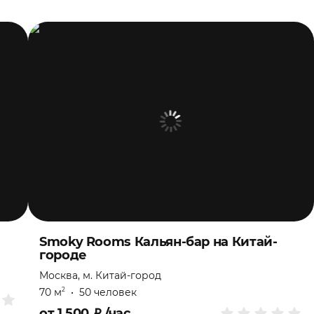
Smoky Rooms Кальян-бар на Китай-
городе
Москва, м. Китай-город
70 м
•
50 человек
2
от
1 500
₽
/час