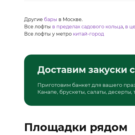
Другие
бары
в Москве.
Все лофты
в пределах садового кольца
,
в ц
Все лофты у метро
китай-город
Доставим закуски с
Приготовим банкет для вашего пра
Канапе, брускеты, салаты, десерты,
Площадки рядом