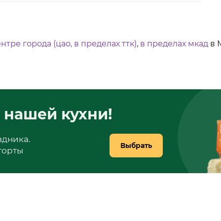
ентре города (цао, в пределах ттк)
,
в пределах мкад
в 
 нашей кухни!
здника.
Выбрать
 торты