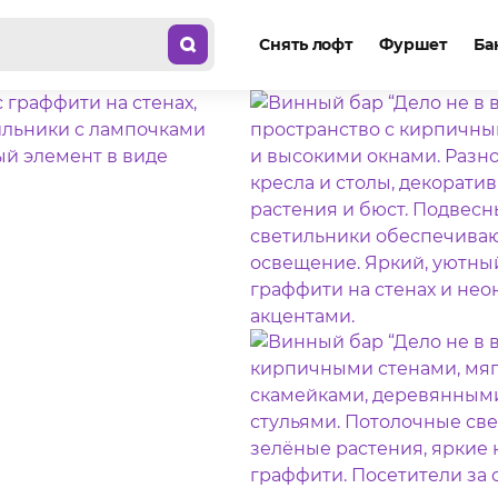
Снять лофт
Фуршет
Ба