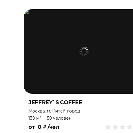
JEFFREY`S COFFEE
Москва, м. Китай-город
130 м
•
50 человек
2
от
0
₽
/чел