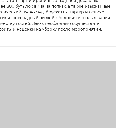
та. Стрит-арт и ироничные надписи добавляют
е 300 бутылок вина на полках, а также изысканные
сический джанкфуд, брускетты, тартар и севиче,
ом или шоколадный чизкейк. Условия использования:
честву гостей. Заказ необходимо осуществить
озиты и наценки на уборку после мероприятий.